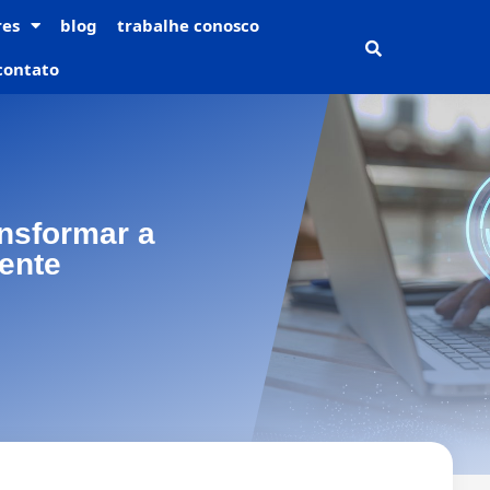
res
blog
trabalhe conosco
contato
nsformar a
iente