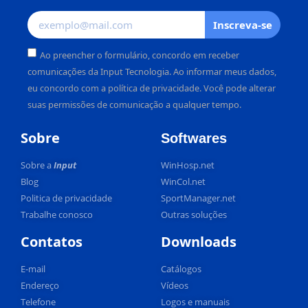
Inscreva-se
Ao preencher o formulário, concordo em receber
comunicações da Input Tecnologia. Ao informar meus dados,
eu concordo com a política de privacidade. Você pode alterar
suas permissões de comunicação a qualquer tempo.
Alternative:
Sobre
Softwares
Sobre a
Input
WinHosp.net
Blog
WinCol.net
Politica de privacidade
SportManager.net
Trabalhe conosco
Outras soluções
Contatos
Downloads
E-mail
Catálogos
Endereço
Vídeos
Telefone
Logos e manuais