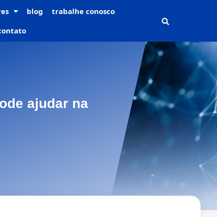
res
blog
trabalhe conosco
contato
ode ajudar na