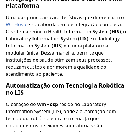
Plataforma
Uma das principais características que diferenciam o
WinHosp
é sua abordagem de integração completa.
O sistema reúne o
H
ealth
I
nformation
S
ystem (
HIS
), o
L
aboratory
I
nformation
S
ystem (
LIS
) e o
R
adiology
I
nformation
S
ystem (
RIS
) em uma plataforma
modular única. Dessa maneira, permite que
instituições de saúde otimizem seus processos,
reduzam custos e aprimorem a qualidade do
atendimento ao paciente.
Automatização com Tecnologia Robótica
no LIS
O coração do
WinHosp
reside no Laboratory
Information System (LIS), onde a automação com
tecnologia robótica entra em cena. Já que
equipamentos de exames laboratoriais são