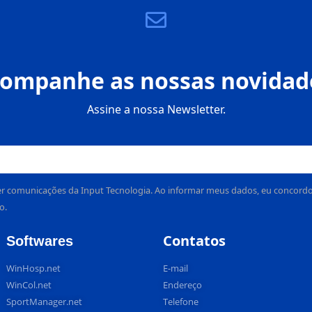
ompanhe as nossas novidad
Assine a nossa Newsletter.
r comunicações da Input Tecnologia. Ao informar meus dados, eu concordo c
o.
Contatos
Softwares
WinHosp.net
E-mail
WinCol.net
Endereço
SportManager.net
Telefone