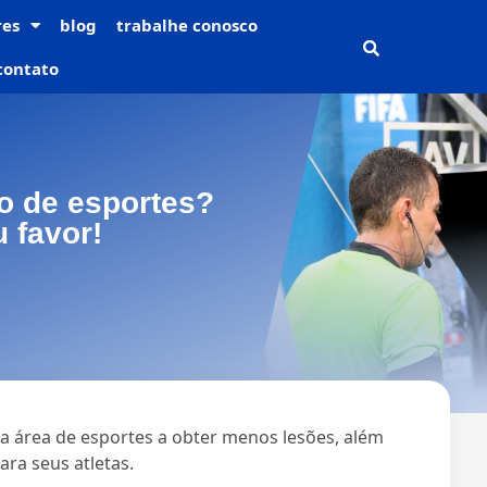
res
blog
trabalhe conosco
contato
o de esportes?
 favor!
da área de esportes a obter menos lesões, além
ara seus atletas.