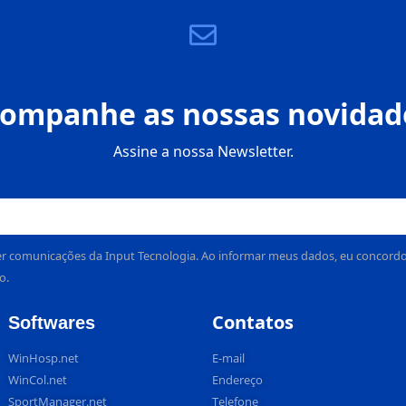
ompanhe as nossas novidad
Assine a nossa Newsletter.
r comunicações da Input Tecnologia. Ao informar meus dados, eu concordo c
o.
Contatos
Softwares
WinHosp.net
E-mail
WinCol.net
Endereço
SportManager.net
Telefone