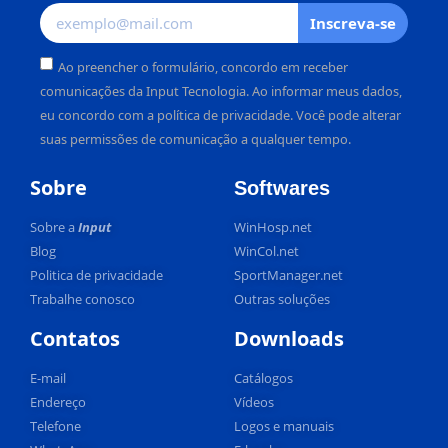
Inscreva-se
Ao preencher o formulário, concordo em receber
comunicações da Input Tecnologia. Ao informar meus dados,
eu concordo com a política de privacidade. Você pode alterar
suas permissões de comunicação a qualquer tempo.
Alternative:
Sobre
Softwares
Sobre a
Input
WinHosp.net
Blog
WinCol.net
Politica de privacidade
SportManager.net
Trabalhe conosco
Outras soluções
Contatos
Downloads
E-mail
Catálogos
Endereço
Vídeos
Telefone
Logos e manuais